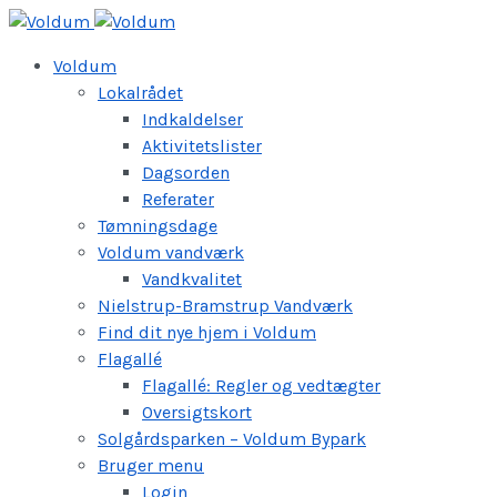
Voldum
Lokalrådet
Indkaldelser
Aktivitetslister
Dagsorden
Referater
Tømningsdage
Voldum vandværk
Vandkvalitet
Nielstrup-Bramstrup Vandværk
Find dit nye hjem i Voldum
Flagallé
Flagallé: Regler og vedtægter
Oversigtskort
Solgårdsparken – Voldum Bypark
Bruger menu
Login