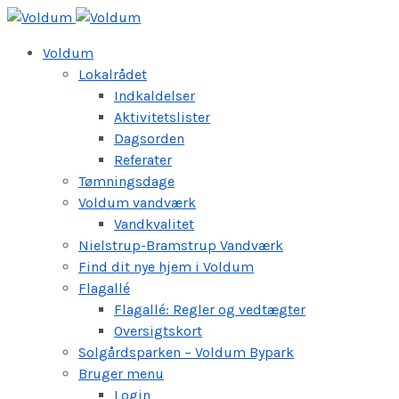
Voldum
Lokalrådet
Indkaldelser
Aktivitetslister
Dagsorden
Referater
Tømningsdage
Voldum vandværk
Vandkvalitet
Nielstrup-Bramstrup Vandværk
Find dit nye hjem i Voldum
Flagallé
Flagallé: Regler og vedtægter
Oversigtskort
Solgårdsparken – Voldum Bypark
Bruger menu
Login