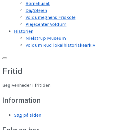
Børnehuset
Dagplejen
Voldumegnens Friskole
Plejecenter Voldum
Historien
Nielstrup Museum
Voldum Rud lokalhistoriskearkiv
Fritid
Begivenheder i fritiden
Information
Søg på siden
Følg os her