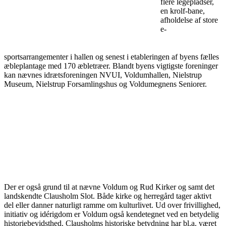
flere legepladser,
en krolf-bane,
afholdelse af store
e-
sportsarrangementer i hallen og senest i etableringen af byens fælles
æbleplantage med 170 æbletræer. Blandt byens vigtigste foreninger
kan nævnes idrætsforeningen NVUI, Voldumhallen, Nielstrup
Museum, Nielstrup Forsamlingshus og Voldumegnens Seniorer.
Der er også grund til at nævne Voldum og Rud Kirker og samt det
landskendte Clausholm Slot. Både kirke og herregård tager aktivt
del eller danner naturligt ramme om kulturlivet. Ud over frivillighed,
initiativ og idérigdom er Voldum også kendetegnet ved en betydelig
historiebevidsthed. Clausholms historiske betydning har bl.a. været