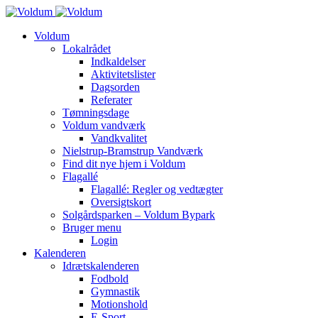
Voldum
Lokalrådet
Indkaldelser
Aktivitetslister
Dagsorden
Referater
Tømningsdage
Voldum vandværk
Vandkvalitet
Nielstrup-Bramstrup Vandværk
Find dit nye hjem i Voldum
Flagallé
Flagallé: Regler og vedtægter
Oversigtskort
Solgårdsparken – Voldum Bypark
Bruger menu
Login
Kalenderen
Idrætskalenderen
Fodbold
Gymnastik
Motionshold
E-Sport