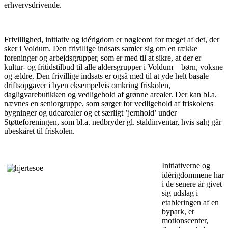
erhvervsdrivende.
Frivillighed, initiativ og idérigdom er nøgleord for meget af det, der
sker i Voldum. Den frivillige indsats samler sig om en række
foreninger og arbejdsgrupper, som er med til at sikre, at der er
kultur- og fritidstilbud til alle aldersgrupper i Voldum – børn, voksne
og ældre. Den frivillige indsats er også med til at yde helt basale
driftsopgaver i byen eksempelvis omkring friskolen,
dagligvarebutikken og vedligehold af grønne arealer. Der kan bl.a.
nævnes en seniorgruppe, som sørger for vedligehold af friskolens
bygninger og udearealer og et særligt ’jernhold’ under
Støtteforeningen, som bl.a. nedbryder gl. staldinventar, hvis salg går
ubeskåret til friskolen.
Initiativerne og
idérigdommene har
i de senere år givet
sig udslag i
etableringen af en
bypark, et
motionscenter,