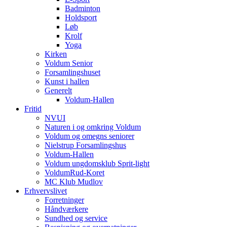
Badminton
Holdsport
Løb
Krolf
Yoga
Kirken
Voldum Senior
Forsamlingshuset
Kunst i hallen
Generelt
Voldum-Hallen
Fritid
NVUI
Naturen i og omkring Voldum
Voldum og omegns seniorer
Nielstrup Forsamlingshus
Voldum-Hallen
Voldum ungdomsklub Sprit-light
VoldumRud-Koret
MC Klub Mudlov
Erhvervslivet
Forretninger
Håndværkere
Sundhed og service