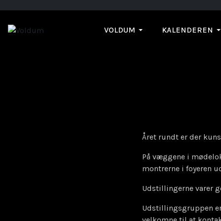
VOLDUM
KALENDEREN
Året rundt er der kun
På væggene i mødelokal
montrerne i foyeren u
Udstillingerne varer 
Udstillingsgruppen er h
velkomne til at konta