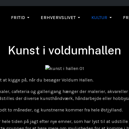
FRITID
ERHVERVSLIVET
KULTUR
FR
Kunst i voldumhallen
st at kigge på, når du besøger Voldum Hallen.
er, cafeteria og gallerigang hænger der malerier, akvareller e
dstilles der diverse kunsthåndværk, håndarbejde eller hobbys
godt to måneder, og kunstnerne kommer fra hele Østjylland.
ele tiden på jagt efter nye emner, som har lyst til at udstille i
kte gruppen for at høre mere om muligheden for at komme i b