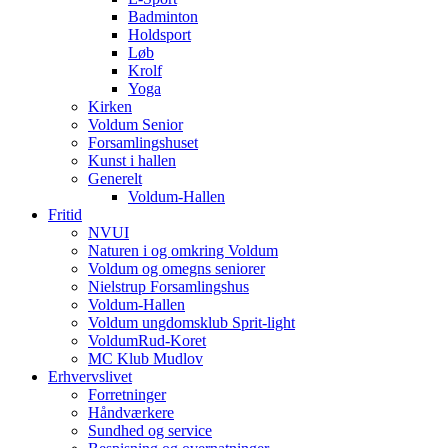
Badminton
Holdsport
Løb
Krolf
Yoga
Kirken
Voldum Senior
Forsamlingshuset
Kunst i hallen
Generelt
Voldum-Hallen
Fritid
NVUI
Naturen i og omkring Voldum
Voldum og omegns seniorer
Nielstrup Forsamlingshus
Voldum-Hallen
Voldum ungdomsklub Sprit-light
VoldumRud-Koret
MC Klub Mudlov
Erhvervslivet
Forretninger
Håndværkere
Sundhed og service