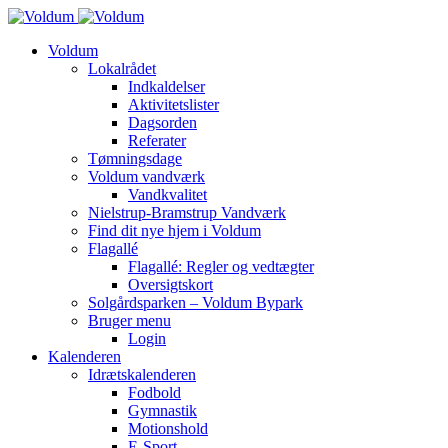
Voldum
Lokalrådet
Indkaldelser
Aktivitetslister
Dagsorden
Referater
Tømningsdage
Voldum vandværk
Vandkvalitet
Nielstrup-Bramstrup Vandværk
Find dit nye hjem i Voldum
Flagallé
Flagallé: Regler og vedtægter
Oversigtskort
Solgårdsparken – Voldum Bypark
Bruger menu
Login
Kalenderen
Idrætskalenderen
Fodbold
Gymnastik
Motionshold
E-Sport