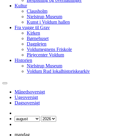
Bespisning og overnatninger
Kultur
Clausholm
Nielstrup Museum
Kunst i Voldum hallen
Fra vugge til Grav
Kirken
Børnehuset
Dagplejen
Voldumegnens Friskole
Plejecenter Voldum
Historien
Nielstrup Museum
Voldum Rud lokalhistoriskearkiv
Månedsoversigt
Ugeoversigt
Dagsoversigt
mandag