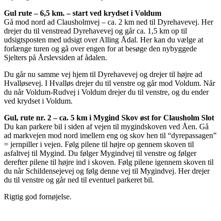
Gul rute – 6,5 km. – start ved krydset i Voldum
Gå mod nord ad Clausholmvej – ca. 2 km ned til Dyrehavevej. Her
drejer du til venstread Dyrehavevej og går ca. 1,5 km op til
udsigtsposten med udsigt over Alling Ådal. Her kan du vælge at
forlænge turen og gå over engen for at besøge den nybyggede
Sjelters på Årslevsiden af ådalen.
Du går nu samme vej hjem til Dyrehavevej og drejer til højre ad
Hvalløsevej. I Hvalløs drejer du til venstre og går mod Voldum. Når
du når Voldum-Rudvej i Voldum drejer du til venstre, og du ender
ved krydset i Voldum.
Gul, rute nr. 2 – ca. 5 km i Mygind Skov øst for Clausholm Slot
Du kan parkere bil i siden af vejen til mygindskoven ved Åen. Gå
ad markvejen mod nord imellem eng og skov hen til “dyrepassagen”
= jernpiller i vejen. Følg pilene til højre op gennem skoven til
asfaltvej til Mygind. Du følger Mygindvej til venstre og følger
derefter pilene til højre ind i skoven. Følg pilene igennem skoven til
du når Schildensejevej og følg denne vej til Mygindvej. Her drejer
du til venstre og går ned til eventuel parkeret bil.
Rigtig god fornøjelse.