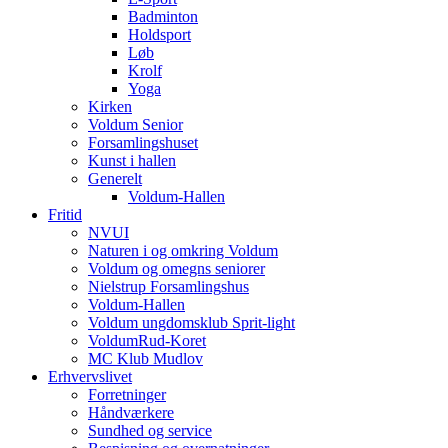
Badminton
Holdsport
Løb
Krolf
Yoga
Kirken
Voldum Senior
Forsamlingshuset
Kunst i hallen
Generelt
Voldum-Hallen
Fritid
NVUI
Naturen i og omkring Voldum
Voldum og omegns seniorer
Nielstrup Forsamlingshus
Voldum-Hallen
Voldum ungdomsklub Sprit-light
VoldumRud-Koret
MC Klub Mudlov
Erhvervslivet
Forretninger
Håndværkere
Sundhed og service