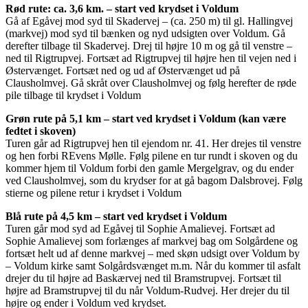
Rød rute: ca. 3,6 km. – start ved krydset i Voldum
Gå af Egåvej mod syd til Skadervej – (ca. 250 m) til gl. Hallingvej
(markvej) mod syd til bænken og nyd udsigten over Voldum. Gå
derefter tilbage til Skadervej. Drej til højre 10 m og gå til venstre –
ned til Rigtrupvej. Fortsæt ad Rigtrupvej til højre hen til vejen ned i
Østervænget. Fortsæt ned og ud af Østervænget ud på
Clausholmvej. Gå skråt over Clausholmvej og følg herefter de røde
pile tilbage til krydset i Voldum
Grøn rute på 5,1 km – start ved krydset i Voldum (kan være
fedtet i skoven)
Turen går ad Rigtrupvej hen til ejendom nr. 41. Her drejes til venstre
og hen forbi REvens Mølle. Følg pilene en tur rundt i skoven og du
kommer hjem til Voldum forbi den gamle Mergelgrav, og du ender
ved Clausholmvej, som du krydser for at gå bagom Dalsbrovej. Følg
stierne og pilene retur i krydset i Voldum
Blå rute på 4,5 km – start ved krydset i Voldum
Turen går mod syd ad Egåvej til Sophie Amalievej. Fortsæt ad
Sophie Amalievej som forlænges af markvej bag om Solgårdene og
fortsæt helt ud af denne markvej – med skøn udsigt over Voldum by
– Voldum kirke samt Solgårdsvænget m.m. Når du kommer til asfalt
drejer du til højre ad Baskærvej ned til Bramstrupvej. Fortsæt til
højre ad Bramstrupvej til du når Voldum-Rudvej. Her drejer du til
højre og ender i Voldum ved krydset.