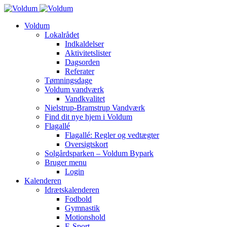
Voldum
Lokalrådet
Indkaldelser
Aktivitetslister
Dagsorden
Referater
Tømningsdage
Voldum vandværk
Vandkvalitet
Nielstrup-Bramstrup Vandværk
Find dit nye hjem i Voldum
Flagallé
Flagallé: Regler og vedtægter
Oversigtskort
Solgårdsparken – Voldum Bypark
Bruger menu
Login
Kalenderen
Idrætskalenderen
Fodbold
Gymnastik
Motionshold
E-Sport